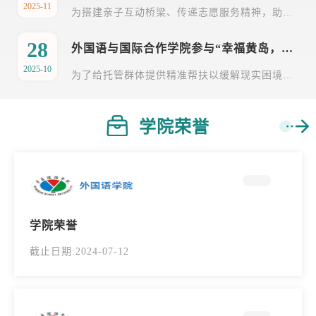
2025-11
为搭建亲子互动桥梁、传递志愿服务精神，助力社区与校园共建，外国语与国际合作学院团总支组织学院“地球村”志愿服务队于2025年11月1日下午，在嘉陵江西路小学操场开展亲子运动会专项志愿服务。活动由青云路社区与嘉陵江西路小学联合主办，学院志愿者通过前期线上报名筛选参与其中。志愿者们提前到达指定地点开始准备工作后，在社区工作人员与学校老师指导下布置场地，检查器材安全性并张贴指引标识；活动开场后，志愿者分组负责签到引导，...
28
外国语与国际合作学院参与“幸福黄岛，Young 光公益学堂”周末托管志愿服务活动
2025-10
为了给托管群体提供精准帮扶以缓解现实困境，同时推动个体成长与社会向善，弘扬志愿服务精神。2025年10月26日，学院“地球村”志愿服务队参加“幸福黄岛，Young光公益学堂”周末托管志愿服务。课堂上，志愿者们手把手教孩子摆弄教具、讲解题目，遇到手工任务便坐下共同涂画，将“辅导”变成“共学共玩”；操场上，志愿者们蹲下身追球、比小车滑行速度，甚至坐上小滑车与孩子玩“拉力赛”，把户外看护变成融入童真的游戏；钢琴前，志愿者顺着孩子的好奇心，...
学院荣誉
学院荣誉
截止日期:2024-07-12