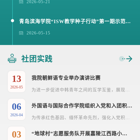
2026-05-21
青岛滨海学院“ISW教学种子行动”第一期示范教学展示走进国际语言文化学院与大专文理基础学院
2026-05-15
社团实践
13
我院朝鲜语专业举办演讲比赛
2026-05
为进一步促进中韩青年之间的互学互鉴，展现当代大学生的语言能力与国际视野，展示当代大学生的语言能力和文化素养，提升学生的韩语水平，我院朝鲜语专业于2026年5月12日在韩国村进行了韩语演讲比赛。朝鲜语专业各年级学生踊跃报名，积极参加本次讲演比赛。在比赛过程中，选手们依次进行了5分钟的演讲，朝鲜语专业5位老师担任评委。选手们发音标准、情感真挚，仪态大方得体，慷慨激昂地进行演讲。通过严格的评审，2022级朝鲜语专业的武源惠等6名同学荣获了一、...
06
外国语与国际合作学院组织入党和入团积极分子参观青岛革命烈士纪念馆
2026-04
为传承红色基因、缅怀革命先烈，强化入党积极分子和入团积极分子思想政治引领，传承红色基因，2026年清明节之际，外国语与国际合作学院学生党支部以主题教育的形式，组织入党积极分子和入团积极分子一同前往青岛革命烈士纪念馆，开展红色教育实践活动，感悟革命精神，坚定向党组织和团组织靠拢的决心。 活动现场，同学们怀着崇敬肃穆的心情有序步入纪念馆，在苍松翠柏环绕四周，庄严肃穆的氛围让大家瞬间安静下来。在烈士群雕前，全体人员整齐列队，...
03
“地球村”志愿服务队开展嘉陵江西路小学亲子运动会志愿服务活动