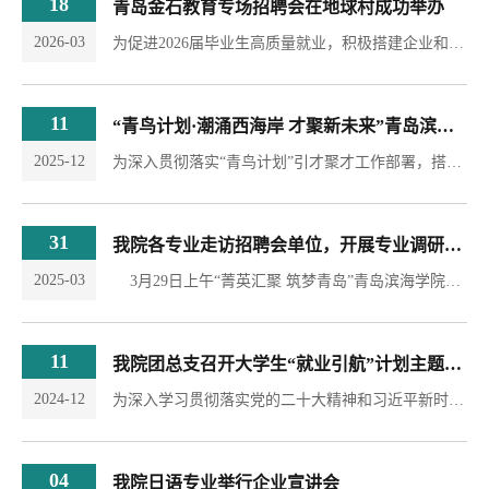
18
青岛金石教育专场招聘会在地球村成功举办
2026-03
为促进2026届毕业生高质量就业，积极搭建企业和学生双选平台，促进校企深度合作，实现人才精准对接。2026年3月17日下午，外国语与国际合作学院在地球村联合国馆，邀请青岛金石教育人力资源蔡淑燕老师，面向2026届毕业生做专场招聘宣讲。宣讲现场，蔡淑燕老师详细介绍了企业发展历程、业务板块及人才需求。作为一家深耕教育培训领域的知名机构，金石教育目前已在青岛地区有广泛影响力，涵盖学科辅导、素质拓展等多元业务。2026年1月，...
11
“青鸟计划·潮涌西海岸 才聚新未来”青岛滨海学院语言类专业线下双选会
2025-12
为深入贯彻落实“青鸟计划”引才聚才工作部署，搭建高校毕业生与用人单位间高效精准的对接桥梁，2025年12月10日下午，青鸟计划·潮涌西海岸· 才聚新未来”2025青岛西海岸新区线上“小圆桌”招聘会暨青岛滨海学院语言类专业线下双选会活动在青岛滨海学院国际语言实践教学中心（地球村）成功举办。本次活动由学校团委、就业办、外国语与国际合作学院联合西海岸新区团委、区人社局共同主办，吸引力了36家优质企业报名参与，累计送岗进校500余个。...
31
我院各专业走访招聘会单位，开展专业调研活动
2025-03
3月29日上午“菁英汇聚 筑梦青岛”青岛滨海学院2025届毕业生春季校园招聘会在我校小珠山校区体育馆举行。据悉，有328家企业参与提供一万三千余个岗位在现场火爆的气氛中实现毕业生与企业的“双向奔赴”。在修订人才培养方案，开展专业调研之际，我院各专业借此良机到招聘会现场了解专业毕业生就业出口情况。专业负责人、教研室主任、骨干教师到现场主要了解了单位招聘毕业生的岗位要求与用人规模等情况。向多年录用我院专业毕业生的单位了解了学生就职后的专业表现与发展前景。...
11
我院团总支召开大学生“就业引航”计划主题宣讲会
2024-12
为深入学习贯彻落实党的二十大精神和习近平新时代中国特色社会主义思想，响应团中央“共青团促进大学生就业行动”，进一步引导在校生群体树立正确的就业观和择业观，12月10日，外国语与国际合作学院团总支在校礼堂召开大学生“就业引航”计划主题宣讲会，学院团总支书记罗东超主持。 会上，学院团总支书记罗东超代表学院向团员青年提出三点期望：一是要树立远大理想，明确个人职业规划，二是要积极适应社会需求，提升自身综合素质，...
04
我院日语专业举行企业宣讲会