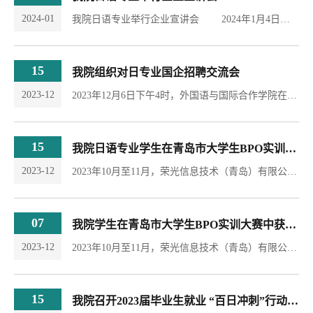
2024-01
我院日语专业举行企业宣讲会 2024年1月4日下午，外国语学院日语专业邀请潍坊七翼日韩语培训学校面向20级日语专业、22级日语专升本专业毕业生，举行了一场就业宣讲活动。日语专业感兴趣的同学以及朝鲜语、俄语专业部分同学参加了此次宣讲。本次宣讲活动中，企业介绍了发展历程和对外语专业人才的岗位要求,同时也解答了同学们关心的薪资与职业发展等问题。同学们与来宣讲企业积极交流，通过交流充分认识到了就业形势，也...
15
我院组织对日专业国企招聘交流会
2023-12
2023年12月6日下午4时，外国语与国际合作学院在崇德楼214组织对日专业国企招聘交流会。会议邀请了添源国际货运（中国）有限公司日本分公司的张艳总经理进行了线上分享交流，外院各年级日语专业学生参加。招聘交流会现场添源国际货运（中国）有限公司日本分公司针对外国语学院专业特色和学生就业需求，带来了专业对口的就业岗位和实习岗位，张总详细介绍了公司的历史、业务范围、发展现状和未来规划，着重介绍了企业的员工培训、...
15
我院日语专业学生在青岛市大学生BPO实训大赛中获得佳绩
2023-12
2023年10月至11月，荣光信息技术（青岛）有限公司联合青岛市多所高校举办了大学生BPO就业技能大赛。我校日语（专升本）学生金倩影获得优胜奖、日语专业学生陈梦巧和应用日语专业学生朱欣瑜分别获得优秀奖。此次大赛是荣光信息技术（青岛）有限公司以BPO学生实训为平台联合青岛多所高校举办的赛事，旨在提高学生的日语语言实践能力。本次获奖的三位同学在整个实训阶段积极努力、踏实肯干，获得了举办方的一致认同，也体现了我校...
07
我院学生在青岛市大学生BPO实训大赛中获得佳绩
2023-12
2023年10月至11月，荣光信息技术（青岛）有限公司联合青岛市多所高校举办了大学生BPO就业技能大赛。我校日语（专升本）学生金倩影获得优胜奖，日语专业学生陈梦巧和应用日语专业学生朱欣瑜分别获得优秀奖。此次大赛是荣光信息技术（青岛）有限公司以BPO学生实训为平台联合青岛多所高校举办的赛事，旨在提高学生的日语语言实践能力。本次获奖的三位同学在整个实训阶段积极努力、踏实肯干，获得了举办方的一致认同，也体现了我校...
15
我院召开2023届毕业生就业 “百日冲刺”行动工作部署会