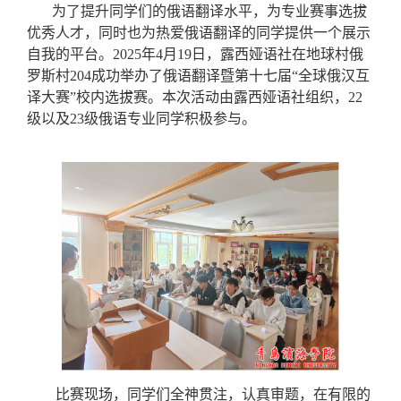
为了提升同学们的俄语翻译水平，为专业赛事选拔
优秀人才，同时也为热爱俄语翻译的同学提供一个展示
自我的平台。
2025年4月19日
，
露西娅语社在地球村俄
罗斯村
204成功举办了俄语翻译暨第十七届
“
全球俄汉互
译大赛
”
校内选拔赛。本次活动由露西娅语社组织，
22
级
以及
23
级俄语专业同学积极参与。
比赛现场
，同学
们全神贯注
，
认真审题
，
在有限的