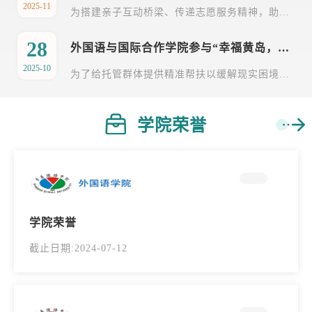
2025-11
为搭建亲子互动桥梁、传递志愿服务精神，助力社区与校园共建，外国语与国际合作学院团总支组织学院“地球村”志愿服务队于2025年11月1日下午，在嘉陵江西路小学操场开展亲子运动会专项志愿服务。活动由青云路社区与嘉陵江西路小学联合主办，学院志愿者通过前期线上报名筛选参与其中。志愿者们提前到达指定地点开始准备工作后，在社区工作人员与学校老师指导下布置场地，检查器材安全性并张贴指引标识；活动开场后，志愿者分组负责签到引导，...
28
外国语与国际合作学院参与“幸福黄岛，Young 光公益学堂”周末托管志愿服务活动
2025-10
为了给托管群体提供精准帮扶以缓解现实困境，同时推动个体成长与社会向善，弘扬志愿服务精神。2025年10月26日，学院“地球村”志愿服务队参加“幸福黄岛，Young光公益学堂”周末托管志愿服务。课堂上，志愿者们手把手教孩子摆弄教具、讲解题目，遇到手工任务便坐下共同涂画，将“辅导”变成“共学共玩”；操场上，志愿者们蹲下身追球、比小车滑行速度，甚至坐上小滑车与孩子玩“拉力赛”，把户外看护变成融入童真的游戏；钢琴前，志愿者顺着孩子的好奇心，...
学院荣誉
学院荣誉
截止日期:2024-07-12