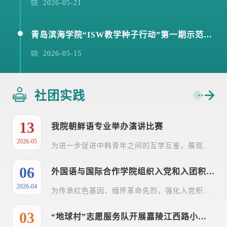
2026-05-21
青岛滨海学院“ISW教学种子行动”第一期示范教学展示走进国际语言文化学院与大专文理基础学院
2026-05-15
社团实践
13
我院朝鲜语专业举办演讲比赛
2026-05
为进一步促进中韩青年之间的互学互鉴，展现当代大学生的语言能力与国际视野，展示当代大学生的语言能力和文化素养，提升学生的韩语水平，我院朝鲜语专业于2026年5月12日在韩国村进行了韩语演讲比赛。朝鲜语专业各年级学生踊跃报名，积极参加本次讲演比赛。在比赛过程中，选手们依次进行了5分钟的演讲，朝鲜语专业5位老师担任评委。选手们发音标准、情感真挚，仪态大方得体，慷慨激昂地进行演讲。通过严格的评审，2022级朝鲜语专业的武源惠等6名同学荣获了一、...
06
外国语与国际合作学院组织入党和入团积极分子参观青岛革命烈士纪念馆
2026-04
为传承红色基因、缅怀革命先烈，强化入党积极分子和入团积极分子思想政治引领，传承红色基因，2026年清明节之际，外国语与国际合作学院学生党支部以主题教育的形式，组织入党积极分子和入团积极分子一同前往青岛革命烈士纪念馆，开展红色教育实践活动，感悟革命精神，坚定向党组织和团组织靠拢的决心。 活动现场，同学们怀着崇敬肃穆的心情有序步入纪念馆，在苍松翠柏环绕四周，庄严肃穆的氛围让大家瞬间安静下来。在烈士群雕前，全体人员整齐列队，...
03
“地球村”志愿服务队开展嘉陵江西路小学亲子运动会志愿服务活动